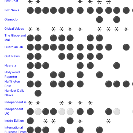
⚹
⚹
⚹
⚹
⚹
⚹
First Post
⚫
⚫
⚫
⚫
⚫
⚫
⚫
⚫
⚫
⚫
⚫
⚫
Fox News
⚫
⚫
Gizmodo
⚹
⚹
⚹
⚹
⚹
⚹
⚹
⚹
⚹
⚹
Global Voices
The Globe and
⚫
⚫
⚫
⚫
⚫
⚫
⚫
Mail
⚫
⚫
⚫
⚫
⚫
⚫
⚫
⚫
⚫
⚫
⚫
Guardian UK
⚫
⚫
⚫
⚫
⚫
⚫
⚫
Gulf News
⚫
⚫
⚫
⚫
⚫
⚫
Haaretz
Hollywood
⚫
⚫
⚫
⚫
⚫
Reporter
Huffington
⚫
⚫
⚫
⚫
⚫
⚫
⚫
⚫
⚫
Post
Hurriyet Daily
⚫
News
⚹
⚹
⚹
⚹
⚹
⚹
Independent.ie
Independent
⚫
⚪
⚫
⚫
⚪
⚪
⚫
⚫
⚫
⚪
UK
⚫
⚹
⚹
⚫
⚹
⚹
Inside Edition
International
⚫
⚫
⚫
⚫
⚫
⚫
Business Times