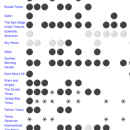
⚫
⚫
⚫
⚫
⚫
⚫
Russia Today
⚫
⚫
⚫
Salon
The San Diego
⚫
⚫
⚫
⚫
⚫
⚫
⚫
⚫
⚫
⚫
Union-Tribune
Scientific
⚪
⚪
⚪
⚪
⚪
⚪
American
⚪
⚪
⚪
⚪
⚫
⚪
Sky News
⚫
⚫
⚫
⚫
⚫
Slate
Sydney
⚫
⚫
⚫
⚫
⚫
⚫
⚫
⚫
⚫
⚫
Morning
Herald
⚫
Sora News 24
Stars and
⚫
⚫
⚫
⚫
⚫
Stripes
The Straits
⚫
⚫
⚫
⚹
⚫
⚫
⚹
⚫
⚫
Times
Tampa Bay
⚫
⚹
⚹
⚹
⚹
⚹
⚹
⚹
Times
⚫
⚫
⚫
⚫
Tehran Times
Texas
⚹
⚹
⚹
⚹
⚹
Observer
International
⚫
⚫
⚫
⚫
⚫
⚪
⚫
⚫
The News