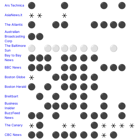
⚫
⚫
⚫
⚫
Ars Technica
⚹
⚹
⚹
AsiaNews.it
⚫
⚫
⚫
⚫
⚫
⚫
⚫
The Atlantic
Australian
⚫
⚫
Broadcasting
Corp
The Baltimore
⚪
⚪
⚪
⚪
⚪
⚪
⚪
⚪
Sun
Bay to Bay
⚫
⚫
⚫
⚫
⚫
⚫
⚫
News
⚫
⚫
⚫
⚫
⚫
⚫
⚫
⚫
⚫
BBC News
⚹
⚫
⚫
⚫
⚫
⚫
Boston Globe
⚫
⚫
⚫
⚫
⚫
⚫
Boston Herald
⚫
⚫
⚫
⚫
⚫
Breitbart
Business
⚫
⚫
⚫
⚫
⚫
⚫
⚫
Insider
BuzzFeed
⚫
⚫
⚫
⚫
⚫
⚫
⚫
News
⚹
⚫
⚹
⚹
⚫
⚹
⚹
⚹
⚹
The Canary
⚫
⚫
⚫
⚫
⚫
⚫
⚫
⚹
⚫
CBC News