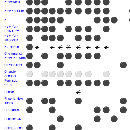
⚫
⚫
⚫
⚫
⚫
⚫
⚫
⚫
Newsweek
⚫
⚫
⚫
⚫
⚫
⚫
⚫
⚫
⚫
⚫
New York Post
⚫
⚫
⚫
⚫
⚫
⚫
⚫
⚫
NPR
New York
⚫
⚫
⚫
⚫
⚫
⚫
⚫
⚫
Daily News
New York
⚫
⚫
⚫
⚫
⚫
⚫
⚫
Magazine
⚫
⚹
⚹
⚹
⚹
⚹
⚹
⚹
⚹
NZ Herald
One America
⚫
⚫
⚫
⚫
⚫
⚫
⚫
News Network
⚫
⚫
⚫
⚫
OilPrice.com
Orlando
⚪
⚪
⚪
⚪
⚪
⚪
⚪
⚪
Sentinel
Peninsula
⚫
⚫
⚫
⚫
⚫
⚫
⚫
⚫
⚫
Qatar
⚹
People
Phoenix New
⚫
⚫
⚫
⚫
⚫
Times
⚫
⚫
⚫
⚫
⚫
ProPublica
⚫
⚫
⚫
Register UK
⚫
⚫
⚫
Rolling Stone