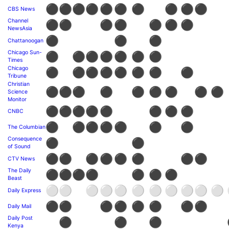
⚫
⚫
⚫
⚫
⚫
⚫
⚫
⚫
⚫
⚫
CBS News
Channel
⚫
⚫
⚫
⚫
⚫
⚫
⚫
NewsAsia
⚫
⚫
⚫
Chattanoogan
Chicago Sun-
⚫
⚫
⚫
⚫
⚫
⚫
⚫
Times
Chicago
⚫
⚫
⚫
⚫
⚫
⚫
⚫
⚫
Tribune
Christian
⚫
⚫
⚫
⚫
⚫
⚫
⚫
⚫
⚫
Science
Monitor
⚫
⚫
⚫
⚫
⚫
⚫
⚫
⚫
CNBC
⚫
⚫
⚫
⚫
⚫
⚫
⚫
The Columbian
Consequence
⚫
⚫
of Sound
⚫
⚫
⚫
⚫
⚫
⚫
⚫
⚫
CTV News
The Daily
⚫
⚫
⚫
⚫
⚫
⚫
⚫
Beast
⚪
⚪
⚪
⚪
⚪
⚪
⚪
⚪
⚪
⚪
⚪
Daily Express
⚫
⚫
⚫
⚫
⚫
⚫
⚫
⚫
Daily Mail
Daily Post
⚫
⚫
⚫
Kenya