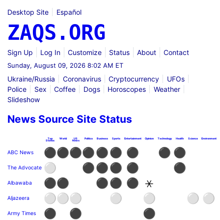
Desktop Site
Español
ZAQS.ORG
Sign Up
Log In
Customize
Status
About
Contact
Sunday, August 09, 2026 8:02 AM ET
Ukraine/Russia
Coronavirus
Cryptocurrency
UFOs
Police
Sex
Coffee
Dogs
Horoscopes
Weather
Slideshow
News Source Site Status
Top
World
US
Politics
Business
Sports
Entertainment
Opinion
Technology
Health
Science
Environment
Stories
News
⚫
⚫
⚫
⚫
⚫
⚫
⚫
⚫
⚫
ABC News
⚪
⚫
⚫
⚫
⚫
⚫
The Advocate
⚫
⚫
⚫
⚫
⚫
⚹
Albawaba
⚪
⚪
⚪
⚪
⚪
⚪
⚪
Aljazeera
⚫
⚫
⚫
Army Times