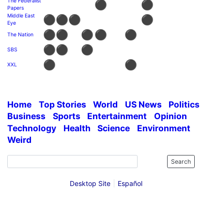
The Federalist
⚫
⚫
Papers
Middle East
⚫
⚫
⚫
⚫
Eye
⚫
⚫
⚫
⚫
⚫
The Nation
⚫
⚫
⚫
SBS
⚫
⚫
XXL
Home
Top Stories
World
US News
Politics
Business
Sports
Entertainment
Opinion
Technology
Health
Science
Environment
Weird
Search
Desktop Site
Español