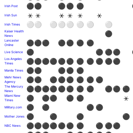
⚫
⚫
⚫
⚫
⚫
Irish Post
⚹
⚹
⚹
⚹
⚹
⚹
Irish Sun
⚪
⚪
⚪
⚪
⚪
⚪
⚪
⚪
Irish Times
Kaiser Health
⚫
News
Lancaster
⚫
⚫
⚫
⚫
⚫
⚫
⚫
Online
⚫
⚫
⚫
⚫
Live Science
Los Angeles
⚫
⚫
⚫
⚫
⚫
⚫
⚫
⚫
⚫
⚫
⚫
Times
⚫
⚫
⚫
⚫
⚫
Manila Times
Mehr News
⚫
⚫
⚫
⚫
⚫
⚫
⚫
⚫
Agency
The Mercury
⚫
⚫
⚫
⚫
⚫
⚫
⚫
⚫
⚫
⚫
⚫
News
Miami New
⚫
⚫
⚫
⚫
⚫
⚹
Times
⚫
⚫
⚫
⚫
Military.com
⚫
⚫
⚫
⚫
Mother Jones
⚫
⚫
⚫
⚫
⚫
⚫
⚫
⚫
⚫
⚫
NBC News