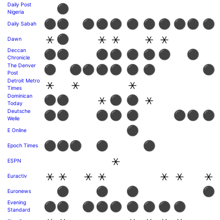
Daily Post
⚫
Nigeria
⚫
⚫
⚫
⚫
⚫
⚫
⚫
⚫
⚫
⚫
⚫
Daily Sabah
⚹
⚫
⚹
⚹
⚹
⚹
Dawn
Deccan
⚫
⚫
⚫
⚫
⚫
⚫
⚫
⚫
Chronicle
The Denver
⚫
⚫
⚫
⚫
⚫
⚫
⚫
⚫
Post
Detroit Metro
⚹
⚹
⚹
Times
Dominican
⚫
⚫
⚹
⚫
⚫
⚹
Today
Deutsche
⚫
⚫
⚫
⚫
⚫
⚫
⚫
⚫
Welle
⚫
E Online
⚫
⚫
⚫
⚫
⚫
Epoch Times
⚹
ESPN
⚹
⚹
⚹
⚹
⚹
⚹
⚹
Euractiv
⚫
⚫
⚫
⚫
Euronews
Evening
⚫
⚫
⚫
⚫
⚫
⚫
⚫
⚫
⚫
Standard