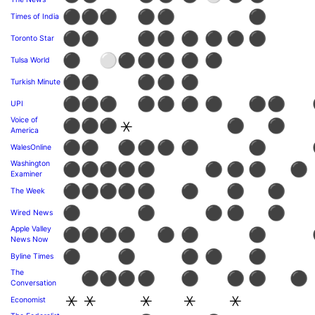
⚫
⚫
⚫
⚫
⚫
⚫
Times of India
⚫
⚫
⚫
⚫
⚫
⚫
⚫
⚫
Toronto Star
⚫
⚪
⚫
⚫
⚫
⚫
⚫
Tulsa World
⚫
⚫
⚫
⚫
⚫
Turkish Minute
⚫
⚫
⚫
⚫
⚫
⚫
⚫
⚫
⚫
UPI
Voice of
⚫
⚫
⚫
⚹
⚫
⚫
America
⚫
⚫
⚫
⚫
⚫
⚫
⚫
WalesOnline
Washington
⚫
⚫
⚫
⚫
⚫
⚫
⚫
⚫
⚫
Examiner
⚫
⚫
⚫
⚫
⚫
⚫
⚫
⚫
The Week
⚫
⚫
⚫
⚫
⚫
Wired News
Apple Valley
⚫
⚫
⚫
⚫
⚫
⚫
⚫
News Now
⚫
⚫
⚫
⚫
⚫
Byline Times
The
⚫
⚫
⚫
⚫
⚫
⚫
⚫
⚫
Conversation
⚹
⚹
⚹
⚹
⚹
Economist