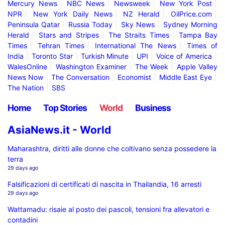
Mercury News
NBC News
Newsweek
New York Post
NPR
New York Daily News
NZ Herald
OilPrice.com
Peninsula Qatar
Russia Today
Sky News
Sydney Morning
Herald
Stars and Stripes
The Straits Times
Tampa Bay
Times
Tehran Times
International The News
Times of
India
Toronto Star
Turkish Minute
UPI
Voice of America
WalesOnline
Washington Examiner
The Week
Apple Valley
News Now
The Conversation
Economist
Middle East Eye
The Nation
SBS
Home
Top Stories
World
Business
AsiaNews.it - World
Maharashtra, diritti alle donne che coltivano senza possedere la
terra
29 days ago
Falsificazioni di certificati di nascita in Thailandia, 16 arresti
29 days ago
Wattamadu: risaie al posto dei pascoli, tensioni fra allevatori e
contadini