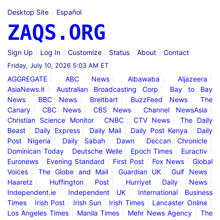
Desktop Site
Español
ZAQS.ORG
Sign Up
Log In
Customize
Status
About
Contact
Friday, July 10, 2026 5:03 AM ET
AGGREGATE
ABC News
Albawaba
Aljazeera
AsiaNews.it
Australian Broadcasting Corp
Bay to Bay
News
BBC News
Breitbart
BuzzFeed News
The
Canary
CBC News
CBS News
Channel NewsAsia
Christian Science Monitor
CNBC
CTV News
The Daily
Beast
Daily Express
Daily Mail
Daily Post Kenya
Daily
Post Nigeria
Daily Sabah
Dawn
Deccan Chronicle
Dominican Today
Deutsche Welle
Epoch Times
Euractiv
Euronews
Evening Standard
First Post
Fox News
Global
Voices
The Globe and Mail
Guardian UK
Gulf News
Haaretz
Huffington Post
Hurriyet Daily News
Independent.ie
Independent UK
International Business
Times
Irish Post
Irish Sun
Irish Times
Lancaster Online
Los Angeles Times
Manila Times
Mehr News Agency
The