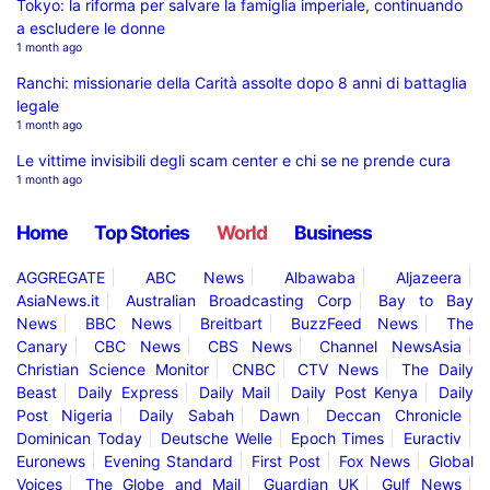
Tokyo: la riforma per salvare la famiglia imperiale, continuando
a escludere le donne
1 month ago
Ranchi: missionarie della Carità assolte dopo 8 anni di battaglia
legale
1 month ago
Le vittime invisibili degli scam center e chi se ne prende cura
1 month ago
Home
Top Stories
World
Business
AGGREGATE
ABC News
Albawaba
Aljazeera
AsiaNews.it
Australian Broadcasting Corp
Bay to Bay
News
BBC News
Breitbart
BuzzFeed News
The
Canary
CBC News
CBS News
Channel NewsAsia
Christian Science Monitor
CNBC
CTV News
The Daily
Beast
Daily Express
Daily Mail
Daily Post Kenya
Daily
Post Nigeria
Daily Sabah
Dawn
Deccan Chronicle
Dominican Today
Deutsche Welle
Epoch Times
Euractiv
Euronews
Evening Standard
First Post
Fox News
Global
Voices
The Globe and Mail
Guardian UK
Gulf News